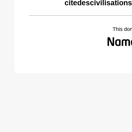
citedescivilisatio
This do